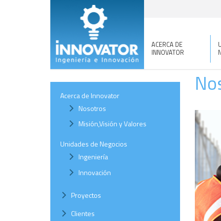
ACERCA DE
INNOVATOR
No
Acerca de Innovator
Nosotros
Misión,Visión y Valores
Unidades de Negocios
Ingeniería
Innovación
Proyectos
Clientes